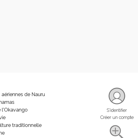
 aériennes de Nauru
ahamas
e l'Okavango
S'identifier
vie
Créer un compte
lture traditionnelle
he