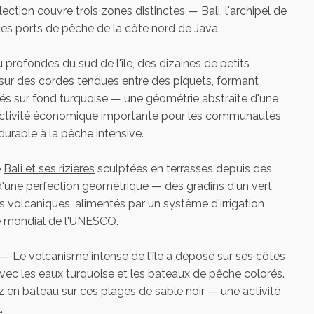
ection couvre trois zones distinctes — Bali, l'archipel de
es ports de pêche de la côte nord de Java.
profondes du sud de l'île, des dizaines de petits
sur des cordes tendues entre des piquets, formant
lorés sur fond turquoise — une géométrie abstraite d'une
 activité économique importante pour les communautés
 durable à la pêche intensive.
e
Bali et ses rizières
sculptées en terrasses depuis des
 d'une perfection géométrique — des gradins d'un vert
es volcaniques, alimentés par un système d'irrigation
ne mondial de l'UNESCO.
— Le volcanisme intense de l'île a déposé sur ses côtes
avec les eaux turquoise et les bateaux de pêche colorés.
 en bateau sur ces plages de sable noir
— une activité
.