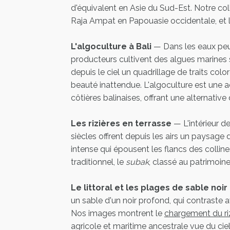
d'équivalent en Asie du Sud-Est. Notre coll
Raja Ampat en Papouasie occidentale, et l
L'algoculture à Bali
— Dans les eaux peu 
producteurs cultivent des algues marines 
depuis le ciel un quadrillage de traits co
beauté inattendue. L'algoculture est une
côtières balinaises, offrant une alternative
Les rizières en terrasse
— L'intérieur d
siècles offrent depuis les airs un paysage
intense qui épousent les flancs des collin
traditionnel, le
subak
, classé au patrimoi
Le littoral et les plages de sable noir
un sable d'un noir profond, qui contraste 
Nos images montrent le
chargement du riz
agricole et maritime ancestrale vue du ciel