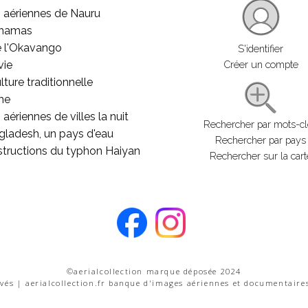
 aériennes de Nauru
ahamas
e l'Okavango
S'identifier
vie
Créer un compte
lture traditionnelle
he
aériennes de villes la nuit
Rechercher par mots-c
gladesh, un pays d'eau
Rechercher par pays
structions du typhon Haiyan
Rechercher sur la cart
©aerialcollection marque déposée 2024
rvés | aerialcollection.fr banque d'images aériennes et documentaire