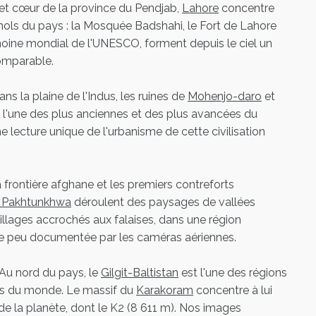
 et cœur de la province du Pendjab,
Lahore
concentre
ls du pays : la Mosquée Badshahi, le Fort de Lahore
rimoine mondial de l'UNESCO, forment depuis le ciel un
comparable.
s la plaine de l'Indus, les ruines de
Mohenjo-daro
et
l'une des plus anciennes et des plus avancées du
e lecture unique de l'urbanisme de cette civilisation
 frontière afghane et les premiers contreforts
er Pakhtunkhwa
déroulent des paysages de vallées
villages accrochés aux falaises, dans une région
e peu documentée par les caméras aériennes.
u nord du pays, le
Gilgit-Baltistan
est l'une des régions
es du monde. Le massif du
Karakoram
concentre à lui
e la planète, dont le K2 (8 611 m). Nos images