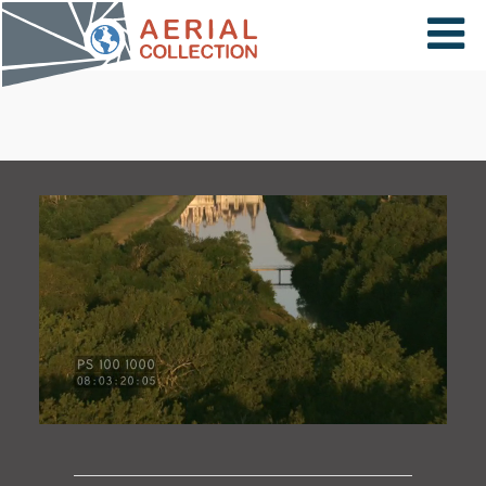
×
VIDÉOS
PAYS
CARTE
COLLECTIONS