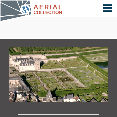
×
VIDÉOS
PAYS
CARTE
COLLECTIONS