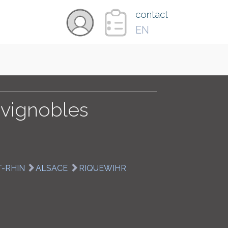
×
contact
EN
VIDÉOS
PAYS
 vignobles
CARTE
-RHIN
ALSACE
RIQUEWIHR
COLLECTIONS