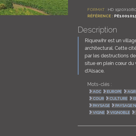
FORMAT :
HD 1920X108
RÉFÉRENCE :
PE100101
Description
Riquewihr est un villag
architectural. Cette c
par les destructions d
situe en plein cœur du 
d'Alsace.
Mots-clés :
AOC
EUROPE
AGR
COUR
CULTURE
E
PAYSAGE
PAYSAGE 
VIGNE
VIGNOBLE