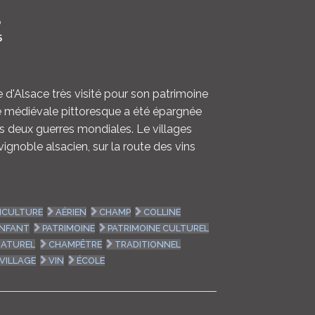
LOGIN
0
5
ENGLISH
e d'Alsace très visité pour son patrimoine
ité médiévale pittoresque a été épargnée
es deux guerres mondiales. Le villages
vignoble alsacien, sur la route des vins
ICULTURE
AÉRIEN
CHAMP
COLLINE
NFANT
PATRIMOINE
PATRIMOINE CULTUREL
NATUREL
CHAMPÊTRE
TRADITIONNEL
VILLAGE
VIN
ÉCOLE