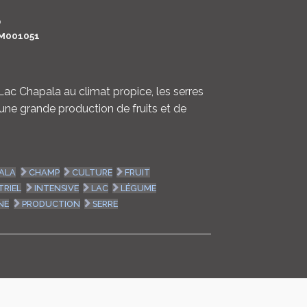
LOGIN
0
M001051
ENGLISH
Lac Chapala au climat propice, les serres
une grande production de fruits et de
ALA
CHAMP
CULTURE
FRUIT
TRIEL
INTENSIVE
LAC
LÉGUME
NE
PRODUCTION
SERRE