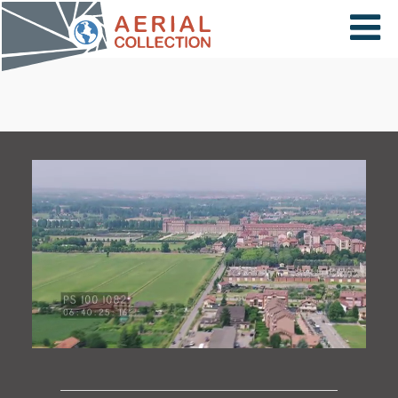
×
VIDÉOS
PAYS
CARTE
COLLECTIONS