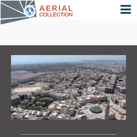
×
VIDÉOS
PAYS
CARTE
COLLECTIONS