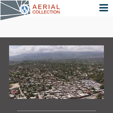
×
VIDÉOS
PAYS
CARTE
COLLECTIONS