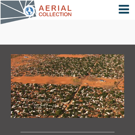
×
VIDÉOS
PAYS
CARTE
COLLECTIONS