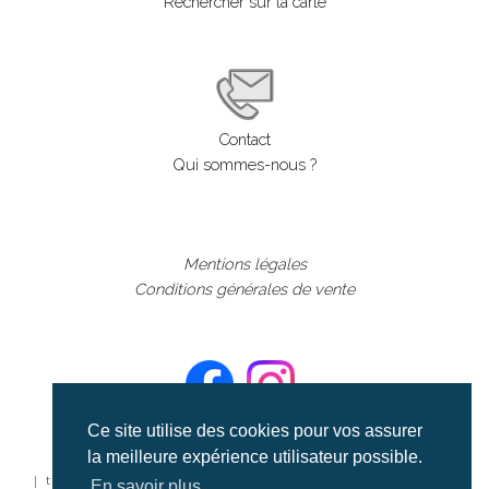
Rechercher sur la carte
Contact
Qui sommes-nous ?
Mentions légales
Conditions générales de vente
Ce site utilise des cookies pour vos assurer
la meilleure expérience utilisateur possible.
©aerialcollection marque déposée 2024
| tous droits réservés | aerialcollection.fr banque d'images
En savoir plus