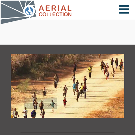
×
VIDÉOS
PAYS
CARTE
COLLECTIONS