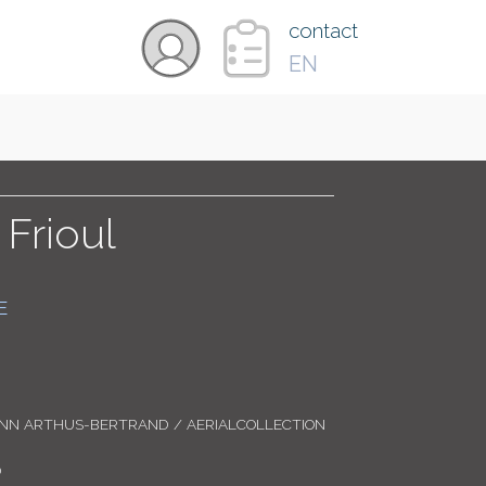
×
contact
EN
VIDÉOS
PAYS
 Frioul
CARTE
E
COLLECTIONS
ANN ARTHUS-BERTRAND / AERIALCOLLECTION
0