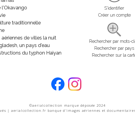
ahamas
e l'Okavango
S'identifier
vie
Créer un compte
lture traditionnelle
he
aériennes de villes la nuit
Rechercher par mots-c
gladesh, un pays d'eau
Rechercher par pays
structions du typhon Haiyan
Rechercher sur la cart
©aerialcollection marque déposée 2024
rvés | aerialcollection.fr banque d'images aériennes et documentaire