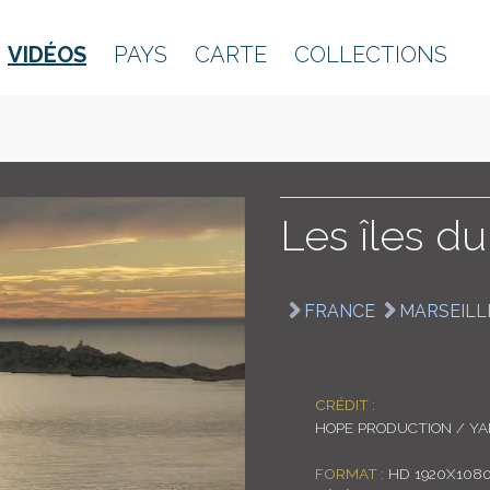
VIDÉOS
PAYS
CARTE
COLLECTIONS
Les îles du
FRANCE
MARSEILL
CRÉDIT :
HOPE PRODUCTION / Y
FORMAT :
HD 1920X108