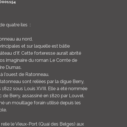
D001154
LOGIN
ENGLISH
de quatre îles :
onneau au nord,
 principales et sur laquelle est bâtie
teau d'If. Cette forteresse aurait abrité
os imaginaire du roman Le Comte de
dre Dumas.
l à l'ouest de Ratonneau.
atonneau sont reliées par la digue Berry,
s 1822 sous Louis XVIII. Elle a été nommée
c de Berry, assassiné en 1820 par Louvel.
é un mouillage forain utilisé depuis les
ble.
relie le Vieux-Port (Quai des Belges) aux