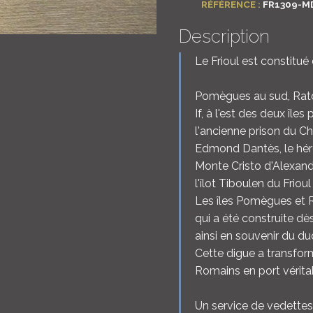
RÉFÉRENCE :
FR1309-M
Description
Le Frioul est constitué 
Pomègues au sud, Rat
If, à l'est des deux îles
l'ancienne prison du Châ
Edmond Dantès, le hér
Monte Cristo d'Alexan
l'îlot Tiboulen du Friou
Les îles Pomègues et R
qui a été construite dè
ainsi en souvenir du du
Cette digue a transform
Romains en port vérita
Un service de vedettes 