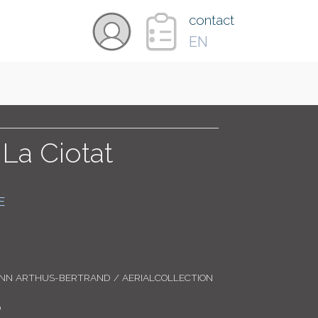
×
contact
EN
VIDÉOS
PAYS
 La Ciotat
CARTE
E
COLLECTIONS
ANN ARTHUS-BERTRAND / AERIALCOLLECTION
0