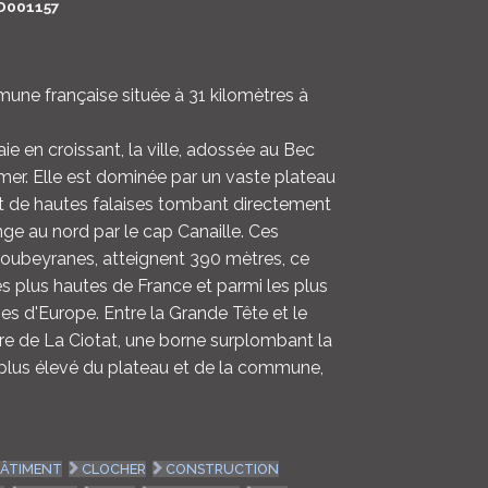
D001157
LOGIN
ENGLISH
une française située à 31 kilomètres à
ie en croissant, la ville, adossée au Bec
a mer. Elle est dominée par un vaste plateau
est de hautes falaises tombant directement
onge au nord par le cap Canaille. Ces
 Soubeyranes, atteignent 390 mètres, ce
es plus hautes de France et parmi les plus
es d'Europe. Entre la Grande Tête et le
oire de La Ciotat, une borne surplombant la
e plus élevé du plateau et de la commune,
ÂTIMENT
CLOCHER
CONSTRUCTION