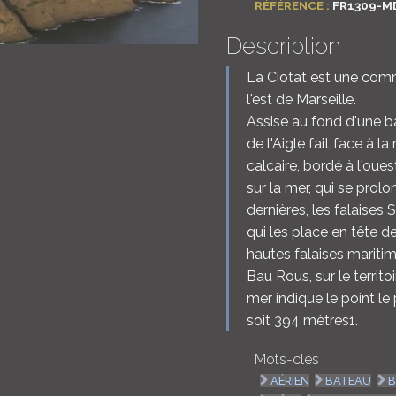
RÉFÉRENCE :
FR1309-M
Description
La Ciotat est une comm
l'est de Marseille.
Assise au fond d'une ba
de l'Aigle fait face à l
calcaire, bordé à l'ou
sur la mer, qui se prol
dernières, les falaises
qui les place en tête d
hautes falaises maritim
Bau Rous, sur le territ
mer indique le point l
soit 394 mètres1.
Mots-clés :
AÉRIEN
BATEAU
B