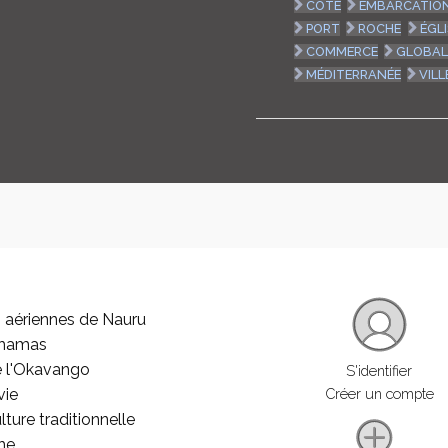
CÔTE
EMBARCATIO
PORT
ROCHE
ÉGLI
COMMERCE
GLOBAL
MÉDITERRANÉE
VILL
 aériennes de Nauru
ahamas
e l'Okavango
S'identifier
vie
Créer un compte
lture traditionnelle
he