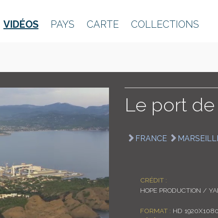
VIDÉOS
PAYS
CARTE
COLLECTIONS
Le port de
FRANCE
MARSEILL
CRÉDIT :
HOPE PRODUCTION / Y
FORMAT :
HD 1920X108