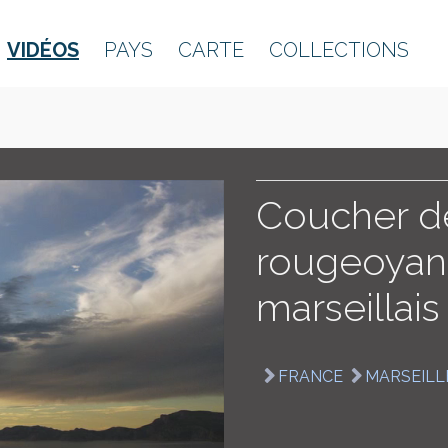
VIDÉOS
PAYS
CARTE
COLLECTIONS
Coucher de
rougeoyant 
marseillais
FRANCE
MARSEILL