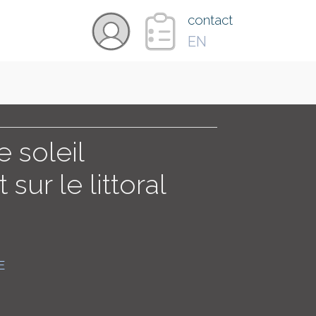
×
contact
EN
VIDÉOS
PAYS
 soleil
sur le littoral
CARTE
COLLECTIONS
E