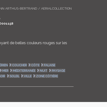
LOGIN
ANN ARTHUS-BERTRAND / AERIALCOLLECTION
ENGLISH
0
D001158
yant de belles couleurs rouges sur les
ÉRIEN
COUCHER
CÔTE
FALAISE
MER
MÉDITERRANÉE
NUIT
PAYSAGE
SOIR
SOLEIL
VILLE
ZONE CÔTIÈRE