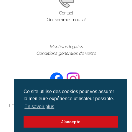
Contact
Qui sommes-nous ?
Mentions légales
Conditions générales de vente
Ce site utilise des cookies pour vos assurer
la meilleure expérience utilisateur possible.
©aerialcollection marque déposée 2024
| tous droits réservés | aerialcollection.fr banque d'images
En savoir plus
aériennes et documentaires video et cinéma |
J'accepte