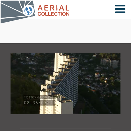
×
VIDÉOS
PAYS
CARTE
COLLECTIONS