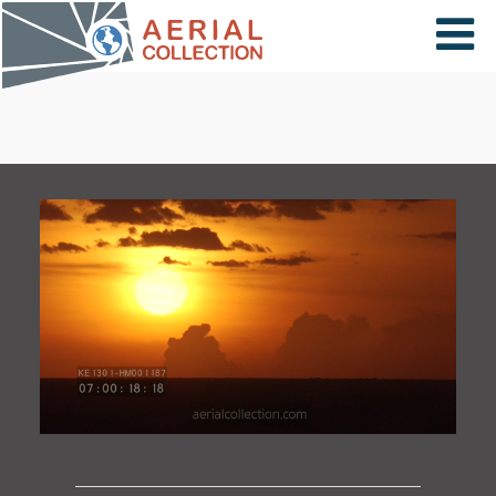
×
VIDÉOS
PAYS
CARTE
COLLECTIONS