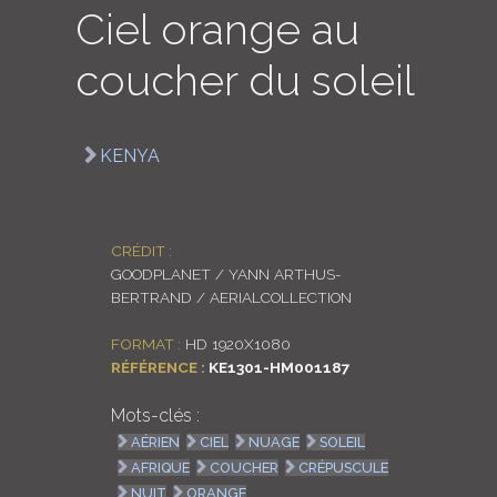
Ciel orange au
LOGIN
coucher du soleil
ENGLISH
KENYA
CRÉDIT :
GOODPLANET / YANN ARTHUS-
BERTRAND / AERIALCOLLECTION
FORMAT :
HD 1920X1080
RÉFÉRENCE :
KE1301-HM001187
Mots-clés :
AÉRIEN
CIEL
NUAGE
SOLEIL
AFRIQUE
COUCHER
CRÉPUSCULE
NUIT
ORANGE