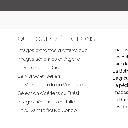
QUELQUES SÉLECTIONS
Images
Images extrêmes d'
Antarctique
Les B
Images aériennes en Algérie
Parc d
Egypte vue du Ciel
La Boli
Le Maroc en aérien
L'agricu
Le Monde Perdu du Venezuela
La pêc
Images 
Sélection d'aériens au Brésil
Le Ban
Images aériennes en Italie
Les de
En suivant le fleuve Congo