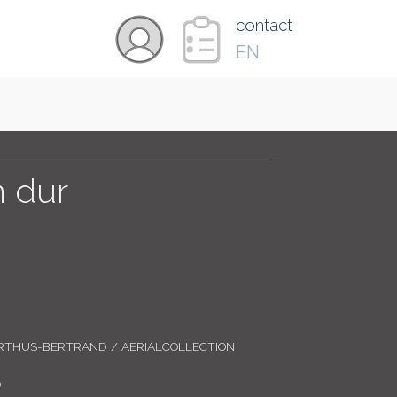
×
contact
EN
VIDÉOS
PAYS
n dur
CARTE
COLLECTIONS
RTHUS-BERTRAND / AERIALCOLLECTION
0