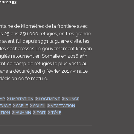
M001193
LOGIN
ENGLISH
taine de kilomètres de la frontière avec
is 25 ans 256 000 réfugiés, en très grande
ayant fui depuis 1991 la guerre civile, les
t des sécheresses.Le gouvernement kényan
ugiés retournent en Somalie en 2016 afin
nt ce camp de réfugiés le plus vaste au
ne a déclaré jeudi 9 février 2017 « nulle
décision de fermeture.
MP
HABITATION
LOGEMENT
NUAGE
FUGIÉ
SABLE
SOLEIL
VÉGÉTATION
TION
HUMAIN
TOIT
TÔLE