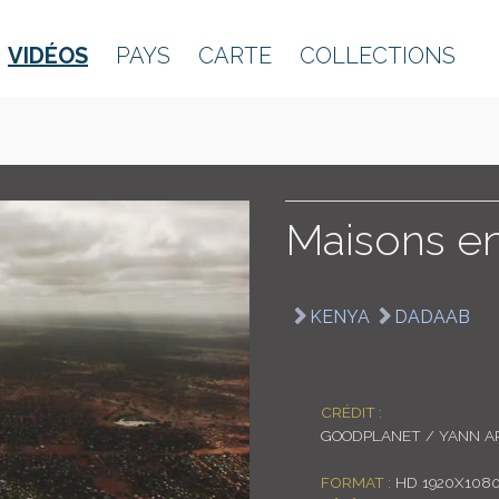
VIDÉOS
PAYS
CARTE
COLLECTIONS
Maisons e
KENYA
DADAAB
CRÉDIT :
GOODPLANET / YANN A
FORMAT :
HD 1920X108