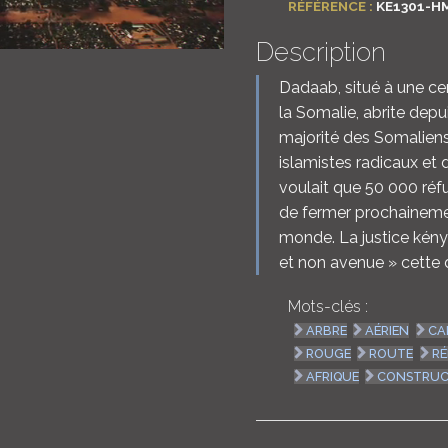
RÉFÉRENCE :
KE1301-H
Description
Dadaab, situé à une cen
la Somalie, abrite depu
majorité des Somaliens 
islamistes radicaux e
voulait que 50 000 réf
de fermer prochaineme
monde. La justice kénya
et non avenue » cette 
Mots-clés :
ARBRE
AÉRIEN
CA
ROUGE
ROUTE
RÉ
AFRIQUE
CONSTRUC