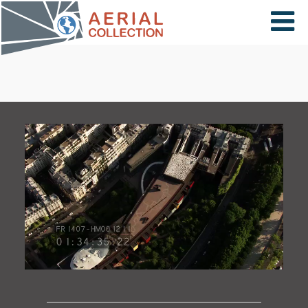
×
VIDÉOS
PAYS
CARTE
COLLECTIONS