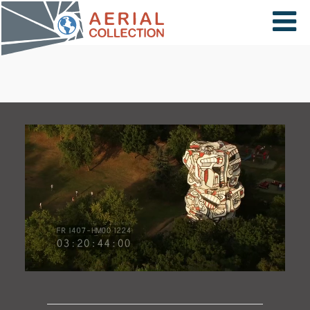
×
VIDÉOS
PAYS
CARTE
COLLECTIONS