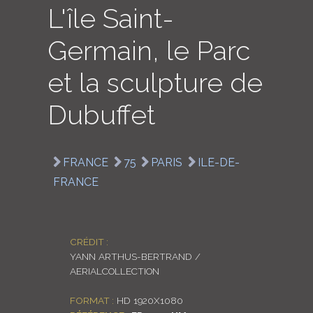
L'île Saint-
LOGIN
Germain, le Parc
ENGLISH
et la sculpture de
Dubuffet
FRANCE
75
PARIS
ILE-DE-
FRANCE
CRÉDIT :
YANN ARTHUS-BERTRAND /
AERIALCOLLECTION
FORMAT :
HD 1920X1080