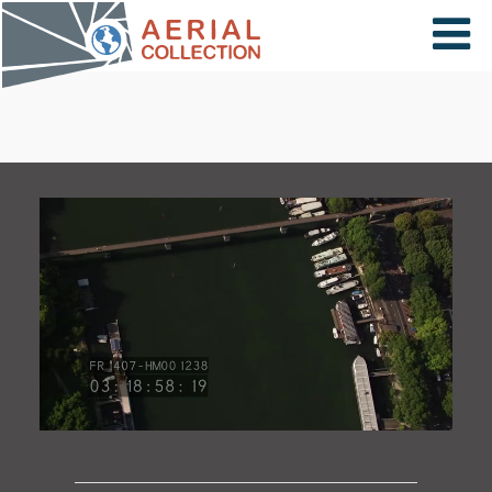
×
VIDÉOS
PAYS
CARTE
COLLECTIONS