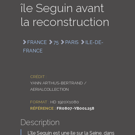
île Seguin avant
LOGIN
la reconstruction
ENGLISH
FRANCE
75
PARIS
ILE-DE-
FRANCE
CRÉDIT :
YANN ARTHUS-BERTRAND /
AERIALCOLLECTION
FORMAT :
HD 1920X1080
RÉFÉRENCE :
FR0807-YB001258
Description
L'île Seguin est une île sur la Seine, dans