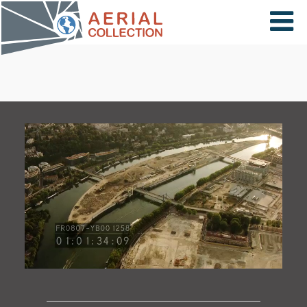
×
VIDÉOS
PAYS
CARTE
COLLECTIONS