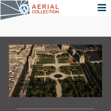
×
VIDÉOS
PAYS
CARTE
COLLECTIONS