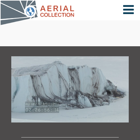
×
VIDÉOS
PAYS
CARTE
COLLECTIONS