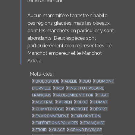
l'environnement.
Aucun mammifère terrestre n'habite
ces régions glacées, mais les oiseaux,
dont les manchots en particulier y sont
abondants. Deux espèces sont
particulièrement bien représentées : le
Manchot empereur et le Manchot
Adélie.
Mots-clés :
BIOLOGIQUE
ADÉLIE
DDU
DUMONT
D'URVILLE
IPEV
INSTITUT POLAIRE
FRANÇAIS
PAUL-EMILE VICTOR
TAAF
AUSTRAL
AÉRIEN
BLOC
CLIMAT
CLIMATOLOGIE
DIVERSITÉ
DÉSERT
ENVIRONNEMENT
EXPLORATION
EXPÉDITIONS POLAIRES
FRANÇAISE
FROID
GLACE
GRAND PAYSAGE