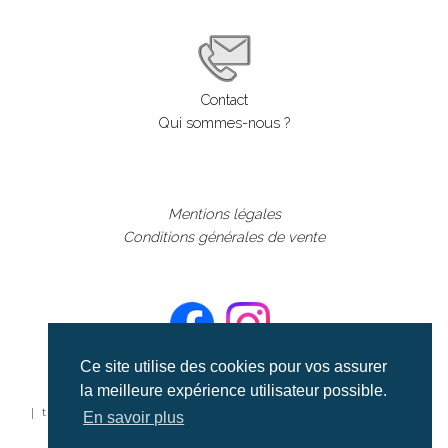
Contact
Qui sommes-nous ?
Mentions légales
Conditions générales de vente
Ce site utilise des cookies pour vos assurer
la meilleure expérience utilisateur possible.
©aerialcollection marque déposée 2024
| tous droits réservés | aerialcollection.fr banque d'images
En savoir plus
aériennes et documentaires video et cinéma |