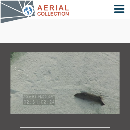
×
VIDÉOS
PAYS
CARTE
COLLECTIONS