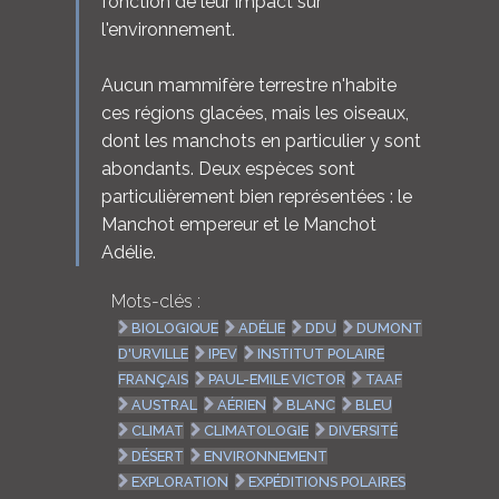
fonction de leur impact sur
l'environnement.
Aucun mammifère terrestre n'habite
ces régions glacées, mais les oiseaux,
dont les manchots en particulier y sont
abondants. Deux espèces sont
particulièrement bien représentées : le
Manchot empereur et le Manchot
Adélie.
Mots-clés :
BIOLOGIQUE
ADÉLIE
DDU
DUMONT
D'URVILLE
IPEV
INSTITUT POLAIRE
FRANÇAIS
PAUL-EMILE VICTOR
TAAF
AUSTRAL
AÉRIEN
BLANC
BLEU
CLIMAT
CLIMATOLOGIE
DIVERSITÉ
DÉSERT
ENVIRONNEMENT
EXPLORATION
EXPÉDITIONS POLAIRES