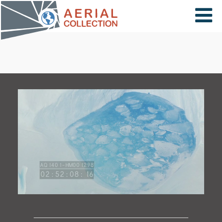
×
VIDÉOS
PAYS
CARTE
COLLECTIONS