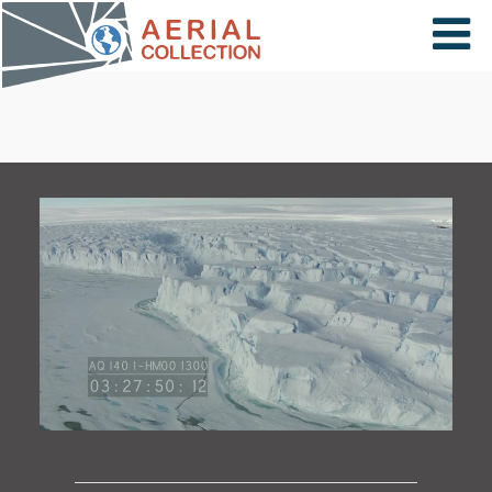
×
VIDÉOS
PAYS
CARTE
COLLECTIONS