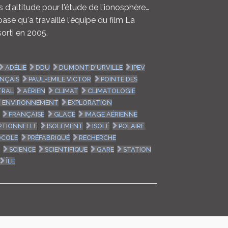
 d'altitude pour l'étude de l'ionosphère…
ase qu'a travaillé l'équipe du film La
orti en 2005.
ADÉLIE
DDU
DUMONT D'URVILLE
IPEV
ANÇAIS
PAUL-EMILE VICTOR
POINTE DES
TRAL
AÉRIEN
CLIMAT
CLIMATOLOGIE
ENVIRONNEMENT
EXPLORATION
FRANÇAISE
GLACE
IMAGE AÉRIENNE
PTIONNELLE
ISOLEMENT
ISOLÉ
POLAIRE
OCOLE
PRÉFABRIQUÉ
RECHERCHE
SCIENCE
SCIENTIFIQUE
GARE
STATION
ÎLE