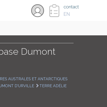
×
contact
EN
VIDÉOS
PAYS
a base Dumont
CARTE
RES AUSTRALES ET ANTARCTIQUES
COLLECTIONS
UMONT D'URVILLE
TERRE ADÉLIE