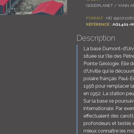
GOODPLANET / YANN AR
FORMAT :
HD 1920X108
RÉFÉRENCE :
AQ1401-H
Description
La base Dumont-d'Urvil
située sur l'île des Pétr
Pointe Géologie. Elle 
d'Urville qui le découvr
polaire français Paul-Ém
1956 pour remplacer la 
en 1952. La station peu
Sur la base se poursuiv
internationale. Par exem
effectuaient des carot
profondeurs et testés e
mieux connaître les m