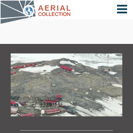
×
VIDÉOS
PAYS
CARTE
COLLECTIONS