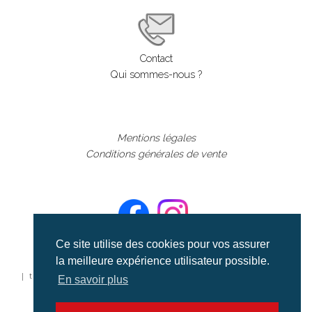
Contact
Qui sommes-nous ?
Mentions légales
Conditions générales de vente
Ce site utilise des cookies pour vos assurer
la meilleure expérience utilisateur possible.
©aerialcollection marque déposée 2024
| tous droits réservés | aerialcollection.fr banque d'images
En savoir plus
aériennes et documentaires video et cinéma |