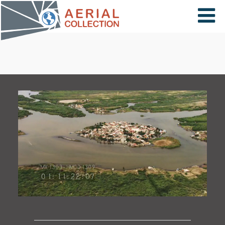
×
VIDÉOS
PAYS
CARTE
COLLECTIONS