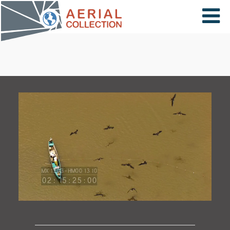
×
VIDÉOS
PAYS
CARTE
COLLECTIONS