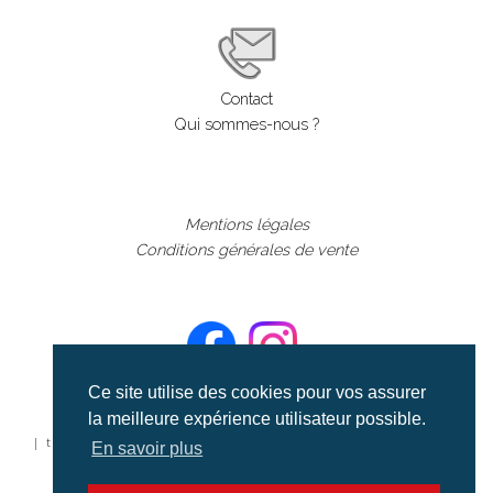
Contact
Qui sommes-nous ?
Mentions légales
Conditions générales de vente
Ce site utilise des cookies pour vos assurer
la meilleure expérience utilisateur possible.
©aerialcollection marque déposée 2024
| tous droits réservés | aerialcollection.fr banque d'images
En savoir plus
aériennes et documentaires video et cinéma |