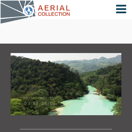
×
VIDÉOS
PAYS
CARTE
COLLECTIONS