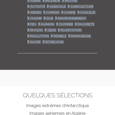
ARBRE
INCENDIE
PAUVRE
ACTIVITÉ
AGRICOLE
AGRICULTURE
AÉRIEN
CAMION
CANNE
CHALEUR
CHAMP
DUR
ENVIRONNEMENT
FEU
HUMAIN
OUVRIER
PAUVRETÉ
PAYSAN
GENS
PLANTATION
POLLUTION
PÉNIBLE
RAMASSAGE
SUCRE
ÉCOBUAGE
QUELQUES SÉLECTIONS
Images extrêmes d'
Antarctique
Images aériennes en Algérie