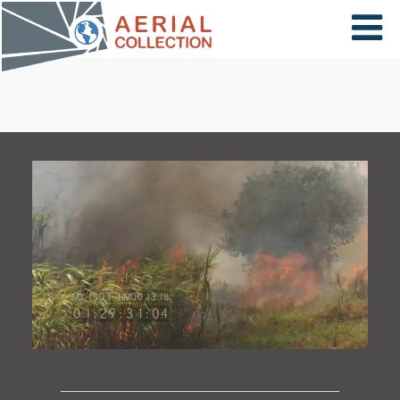
×
VIDÉOS
PAYS
CARTE
COLLECTIONS