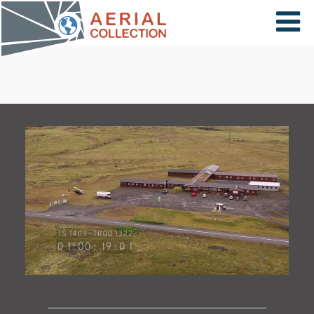
×
VIDÉOS
PAYS
CARTE
COLLECTIONS