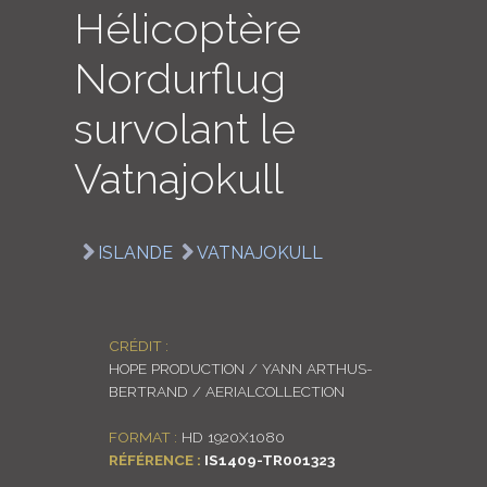
Hélicoptère
LOGIN
Nordurflug
ENGLISH
survolant le
Vatnajokull
ISLANDE
VATNAJOKULL
CRÉDIT :
HOPE PRODUCTION / YANN ARTHUS-
BERTRAND / AERIALCOLLECTION
FORMAT :
HD 1920X1080
RÉFÉRENCE :
IS1409-TR001323