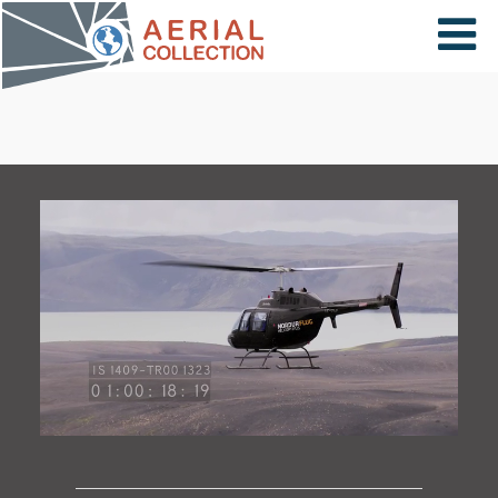
×
VIDÉOS
PAYS
CARTE
COLLECTIONS