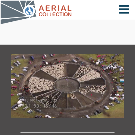
×
VIDÉOS
PAYS
CARTE
COLLECTIONS