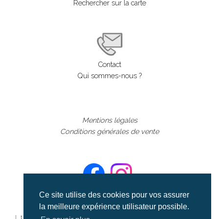
Rechercher sur la carte
Contact
Qui sommes-nous ?
Mentions légales
Conditions générales de vente
Ce site utilise des cookies pour vos assurer
la meilleure expérience utilisateur possible.
©aerialcollection marque déposée 2024
| tous droits réservés | aerialcollection.fr banque d'images