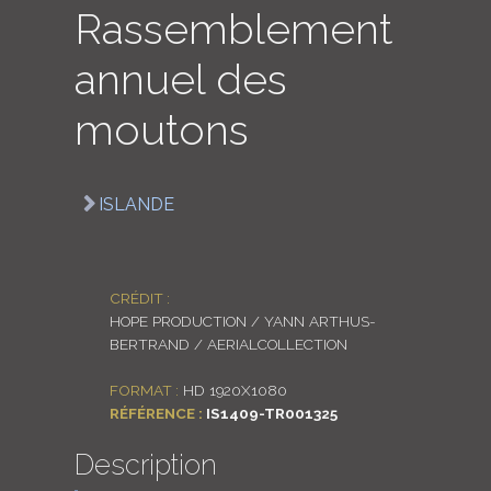
Rassemblement
LOGIN
annuel des
ENGLISH
moutons
ISLANDE
CRÉDIT :
HOPE PRODUCTION / YANN ARTHUS-
BERTRAND / AERIALCOLLECTION
FORMAT :
HD 1920X1080
RÉFÉRENCE :
IS1409-TR001325
Description