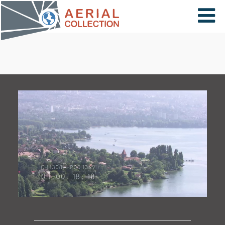
×
VIDÉOS
PAYS
CARTE
COLLECTIONS