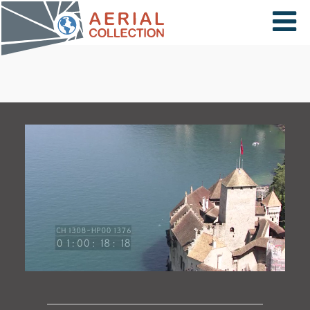
×
VIDÉOS
PAYS
CARTE
COLLECTIONS