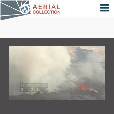
×
VIDÉOS
PAYS
CARTE
COLLECTIONS