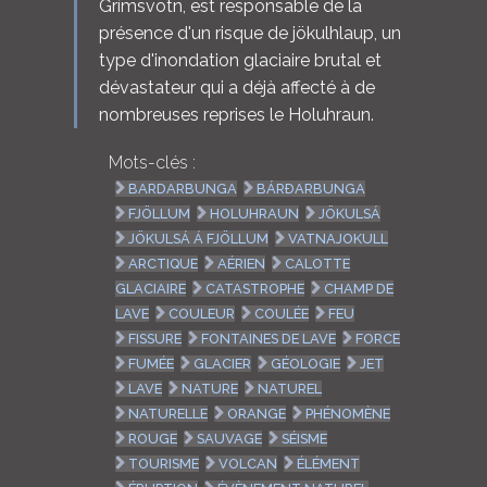
Grímsvötn, est responsable de la
présence d'un risque de jökulhlaup, un
type d'inondation glaciaire brutal et
dévastateur qui a déjà affecté à de
nombreuses reprises le Holuhraun.
Mots-clés :
BARDARBUNGA
BÁRÐARBUNGA
FJÖLLUM
HOLUHRAUN
JÖKULSÁ
JÖKULSÁ Á FJÖLLUM
VATNAJOKULL
ARCTIQUE
AÉRIEN
CALOTTE
GLACIAIRE
CATASTROPHE
CHAMP DE
LAVE
COULEUR
COULÉE
FEU
FISSURE
FONTAINES DE LAVE
FORCE
FUMÉE
GLACIER
GÉOLOGIE
JET
LAVE
NATURE
NATUREL
NATURELLE
ORANGE
PHÉNOMÈNE
ROUGE
SAUVAGE
SÉISME
TOURISME
VOLCAN
ÉLÉMENT