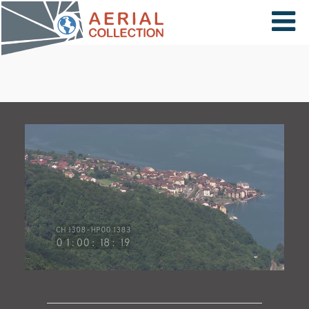
×
VIDÉOS
PAYS
CARTE
COLLECTIONS