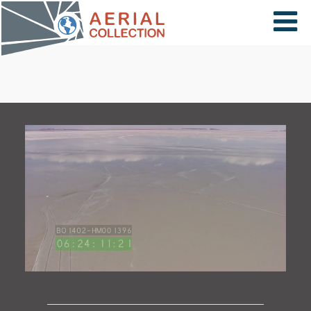
×
VIDÉOS
PAYS
CARTE
COLLECTIONS