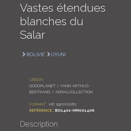
Vastes étendues
LOGIN
blanches du
ENGLISH
Salar
BOLIVIE
UYUNI
CRÉDIT :
GOODPLANET / YANN ARTHUS-
BERTRAND / AERIALCOLLECTION
FORMAT :
HD 1920X1080
RÉFÉRENCE :
BO1402-HM001406
Description