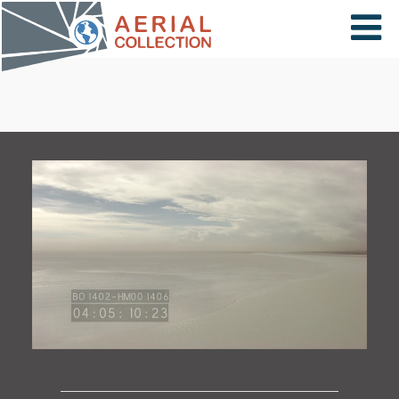
×
VIDÉOS
PAYS
CARTE
COLLECTIONS