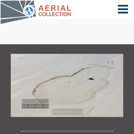
×
VIDÉOS
PAYS
CARTE
COLLECTIONS