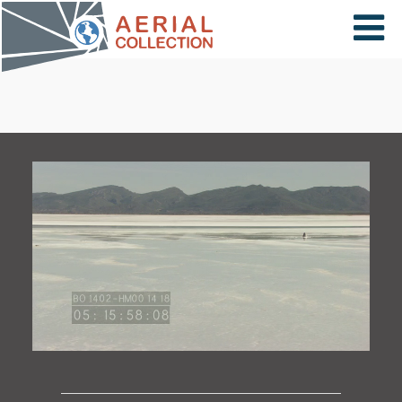
×
VIDÉOS
PAYS
CARTE
COLLECTIONS