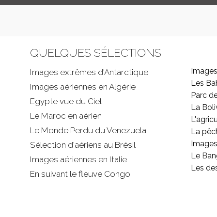
QUELQUES SÉLECTIONS
Images
Images extrêmes d'
Antarctique
Les B
Images aériennes en Algérie
Parc d
Egypte vue du Ciel
La Boli
Le Maroc en aérien
L'agricu
Le Monde Perdu du Venezuela
La pêc
Images 
Sélection d'aériens au Brésil
Le Ban
Images aériennes en Italie
Les de
En suivant le fleuve Congo