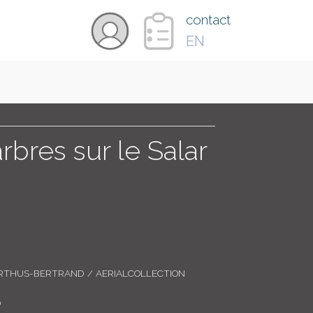
×
contact
EN
VIDÉOS
PAYS
rbres sur le Salar
CARTE
COLLECTIONS
RTHUS-BERTRAND / AERIALCOLLECTION
0