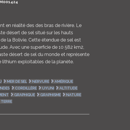
M001424
LOGIN
ENGLISH
t en réalité des des bras de rivière. Le
te désert de sel situé sur les hauts
e la Bolivie. Cette étendue de sel est
tude. Avec une superficie de 10 582 km2,
vaste désert de sel du monde et représente
e lithium exploitables de la planète.
U
MER DE SEL
NERVURE
AMÉRIQUE
NDES
CORDILLÈRE
UYUNI
ALTITUDE
MENT
GRAPHIQUE
GRAPHISME
NATURE
TERRE