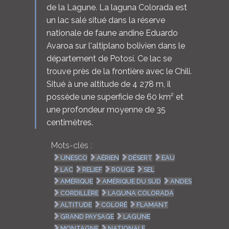
de la Lagune. La laguna Colorada est
un lac salé situé dans la réserve
nationale de faune andine Eduardo
Avaroa sur l'altiplano bolivien dans le
département de Potosí. Ce lac se
trouve près de la frontière avec le Chili.
Situé à une altitude de 4 278 m, il
possède une superficie de 60 km² et
une profondeur moyenne de 35
centimètres.
Mots-clés :
UNESCO
AÉRIEN
DÉSERT
EAU
LAC
RELIEF
ROUGE
SEL
AMÉRIQUE
AMÉRIQUE DU SUD
ANDES
CORDILLÈRE
LAGUNA COLORADA
ALTITUDE
COLORÉ
FLAMANT
GRAND PAYSAGE
LAGUNE
MONTAGNE
NATIONALE