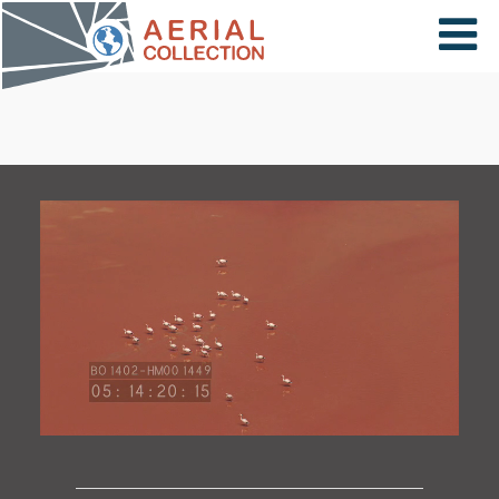
×
VIDÉOS
PAYS
CARTE
COLLECTIONS