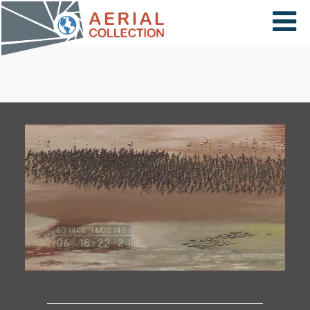
×
VIDÉOS
PAYS
CARTE
COLLECTIONS