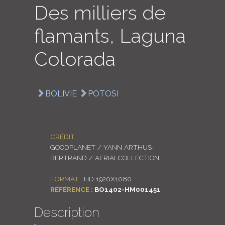
Des milliers de
LOGIN
flamants, Laguna
ENGLISH
Colorada
BOLIVIE
POTOSI
CRÉDIT :
GOODPLANET / YANN ARTHUS-
BERTRAND / AERIALCOLLECTION
FORMAT :
HD 1920X1080
RÉFÉRENCE :
BO1402-HM001451
Description