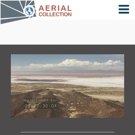
×
VIDÉOS
PAYS
CARTE
COLLECTIONS