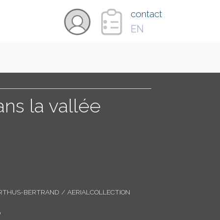
×
contact
EN
VIDÉOS
PAYS
ns la vallée
CARTE
COLLECTIONS
RTHUS-BERTRAND / AERIALCOLLECTION
0