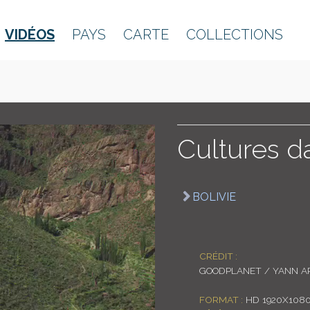
VIDÉOS
PAYS
CARTE
COLLECTIONS
Cultures da
BOLIVIE
CRÉDIT :
GOODPLANET / YANN A
FORMAT :
HD 1920X108