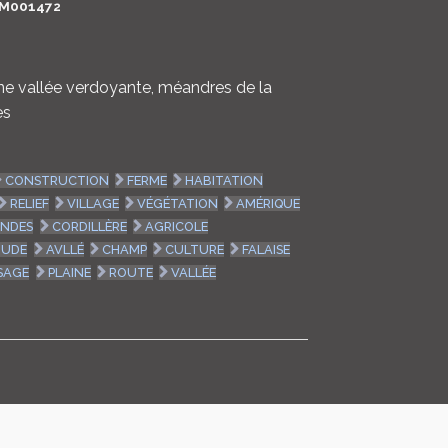
M001472
LOGIN
ENGLISH
une vallée verdoyante, méandres de la
es
CONSTRUCTION
FERME
HABITATION
RELIEF
VILLAGE
VÉGÉTATION
AMÉRIQUE
NDES
CORDILLÈRE
AGRICOLE
TUDE
AVLLÉ
CHAMP
CULTURE
FALAISE
SAGE
PLAINE
ROUTE
VALLÉE