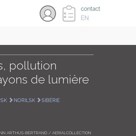
×
contact
EN
VIDÉOS
PAYS
 pollution
ayons de lumière
CARTE
RSK
NORILSK
SIBÉRIE
COLLECTIONS
ANN ARTHUS-BERTRAND / AERIALCOLLECTION