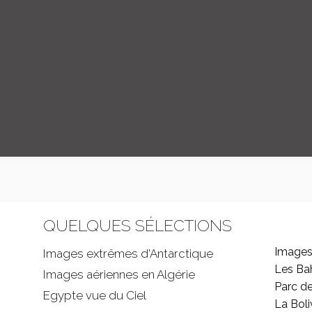
QUELQUES SÉLECTIONS
Images
Images extrêmes d'
Antarctique
Les B
Images aériennes en Algérie
Parc d
Egypte vue du Ciel
La Boli