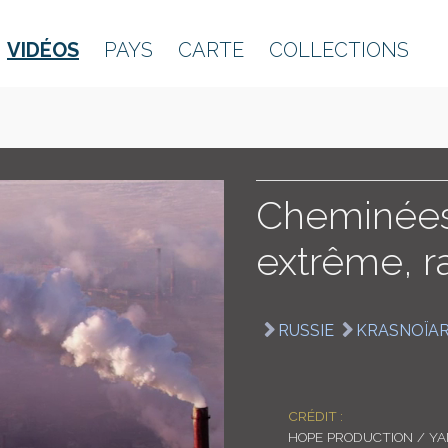
VIDÉOS
PAYS
CARTE
COLLECTIONS
Cheminées,
extrême, r
RUSSIE
KRASNOÏA
CRÉDIT :
HOPE PRODUCTION / Y