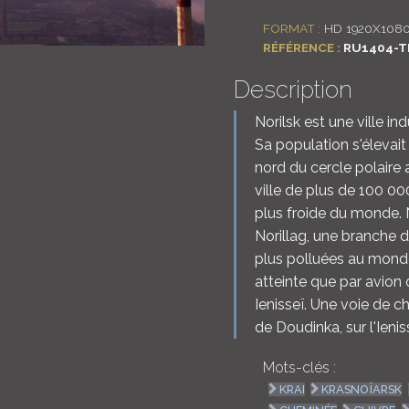
FORMAT :
HD 1920X108
RÉFÉRENCE :
RU1404-T
Description
Norilsk est une ville in
Sa population s'élevait
nord du cercle polaire 
ville de plus de 100 00
plus froide du monde. 
Norillag, une branche du
plus polluées au monde
atteinte que par avion 
Ienisseï. Une voie de c
de Doudinka, sur l'Ienis
Mots-clés :
KRAI
KRASNOÏARSK