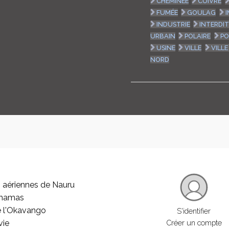
CHEMINÉE
CUIVRE
FUMÉE
GOULAG
INDUSTRIE
INTERDI
URBAIN
POLAIRE
PO
USINE
VILLE
VILLE
NORD
 aériennes de Nauru
ahamas
e l'Okavango
S'identifier
vie
Créer un compte