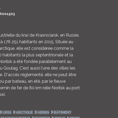
LOGIN
0
R001503
ENGLISH
dustrielle du kraï de Krasnoïarsk, en Russie.
 à 176 251 habitants en 2015. Située au
arctique, elle est considérée comme la
0 habitants la plus septentrionale et la
Norilsk a été fondée parallèlement au
 Goulag. C'est aussi l'une des villes les
. D'accès réglementé, elle ne peut être
ou par bateau, en été, par le fleuve
hemin de fer de 80 km relie Norilsk au port
seï.
URSS
ARCTIQUE
AÉRIEN
BÂTIMENT