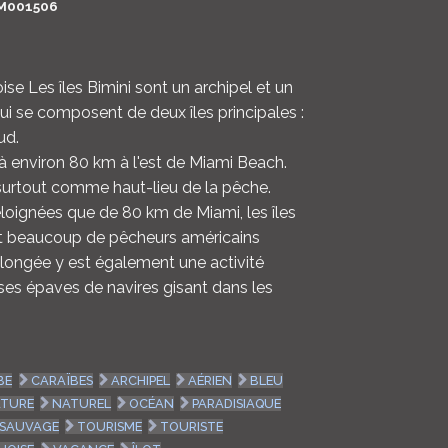
M001506
LOGIN
ENGLISH
ise Les îles Bimini sont un archipel et un
ui se composent de deux îles principales :
ud.
 à environ 80 km à l'est de Miami Beach.
surtout comme haut-lieu de la pêche.
oignées que de 80 km de Miami, les îles
ent beaucoup de pêcheurs américains
longée y est également une activité
es épaves de navires gisant dans les
BE
CARAÏBES
ARCHIPEL
AÉRIEN
BLEU
TURE
NATUREL
OCÉAN
PARADISIAQUE
SAUVAGE
TOURISME
TOURISTE