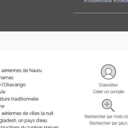
TOURISTIQUE
TURQ
 aériennes de Nauru
ahamas
e l'Okavango
S'identifier
vie
Créer un compte
lture traditionnelle
he
aériennes de villes la nuit
Rechercher par mots-c
gladesh, un pays d'eau
Rechercher par pays
structions du typhon Haiyan