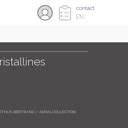
×
contact
EN
VIDÉOS
PAYS
istallines
CARTE
COLLECTIONS
RTHUS-BERTRAND / AERIALCOLLECTION