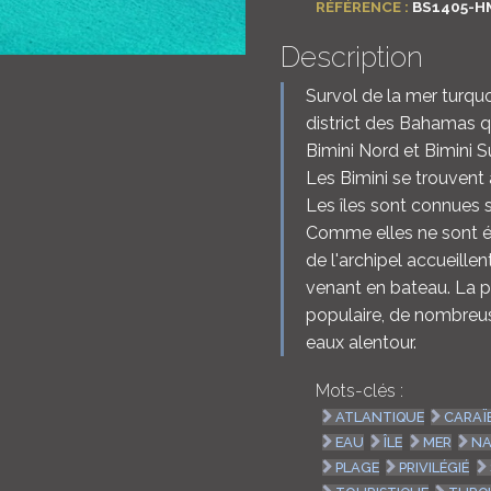
RÉFÉRENCE :
BS1405-H
Description
Survol de la mer turquo
district des Bahamas q
Bimini Nord et Bimini S
Les Bimini se trouvent
Les îles sont connues 
Comme elles ne sont él
de l'archipel accueill
venant en bateau. La p
populaire, de nombreus
eaux alentour.
Mots-clés :
ATLANTIQUE
CARAÏ
EAU
ÎLE
MER
NA
PLAGE
PRIVILÉGIÉ