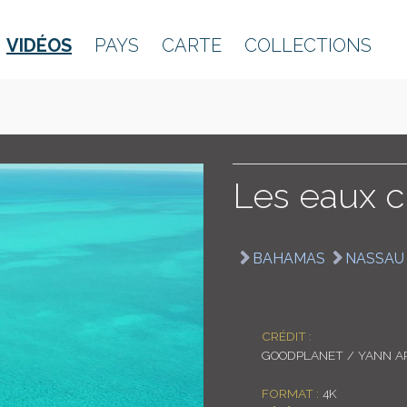
VIDÉOS
PAYS
CARTE
COLLECTIONS
Les eaux cr
BAHAMAS
NASSAU
CRÉDIT :
GOODPLANET / YANN A
FORMAT :
4K